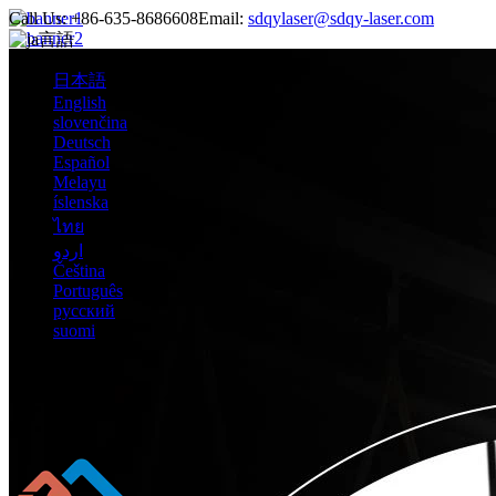
Call Us:
+86-635-8686608
Email:
sdqylaser@sdqy-laser.com
言語
日本語
English
slovenčina
Deutsch
Español
Melayu
íslenska
ไทย
اردو
Čeština
Português
русский
suomi