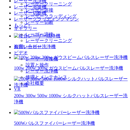
レーザー洗浄機
レーザークリーニング
レーザー溶接機
レーザー溶接
レーザー切断機
レーザークラッディング
レーザークラッディングマシン
レーザー切断
もっと+
ギャラリー
レーザー溶接
レーザークリーニング
お問い合わせ
複合レーザー洗浄機
ビデオ
レーザー溶接機
設置と操作
100w 200w 300w ガウスビームパルスレーザー洗浄機
レーザー洗浄機
修理とメンテナンス
会社概要
VR
200w 300w 500w 1000w シルクハットパルスレーザー洗
浄機
500Wパルスファイバーレーザー洗浄機