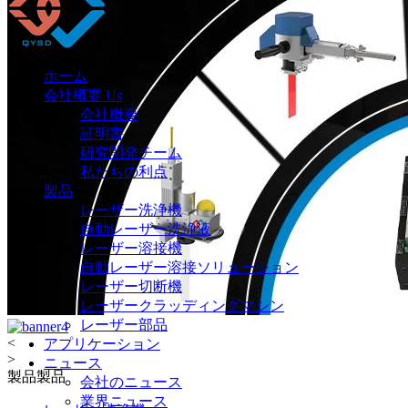
ホーム
会社概要 Us
会社概要
証明書
研究開発チーム
私たちの利点
製品
レーザー洗浄機
自動レーザー洗浄液
レーザー溶接機
自動レーザー溶接ソリューション
レーザー切断機
レーザークラッディングマシン
レーザー部品
<
アプリケーション
>
ニュース
製品
製品
会社のニュース
業界ニュース