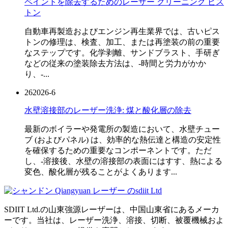
ペイントを除去するためのレーザー クリーニング ピス
トン
自動車再製造およびエンジン再生業界では、古いピス
トンの修理は、検査、加工、または再塗装の前の重要
なステップです。化学剥離、サンドブラスト、手研ぎ
などの従来の塗装除去方法は、-時間と労力がかか
り、-...
26
2026-6
水壁溶接部のレーザー洗浄: 煤と酸化層の除去
最新のボイラーや発電所の製造において、水壁チュー
ブ (およびパネル) は、効率的な熱伝達と構造の安定性
を確保するための重要なコンポーネントです。ただ
し、-溶接後、水壁の溶接部の表面にはすす、熱による
変色、酸化層が残ることがよくあります...
SDIIT Ltd.の山東強源レーザーは、中国山東省にあるメーカ
ーです。当社は、レーザー洗浄、溶接、切断、被覆機械およ