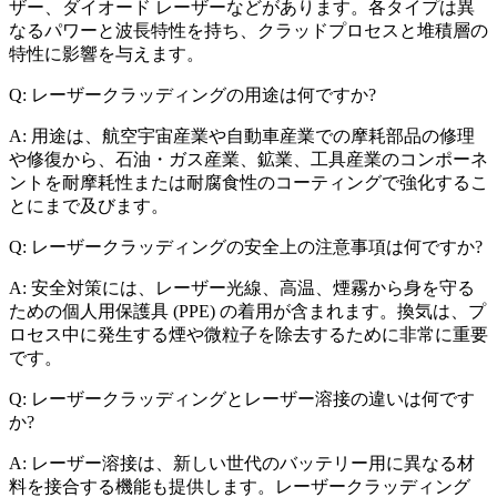
ザー、ダイオード レーザーなどがあります。各タイプは異
なるパワーと波長特性を持ち、クラッドプロセスと堆積層の
特性に影響を与えます。
Q: レーザークラッディングの用途は何ですか?
A: 用途は、航空宇宙産業や自動車産業での摩耗部品の修理
や修復から、石油・ガス産業、鉱業、工具産業のコンポーネ
ントを耐摩耗性または耐腐食性のコーティングで強化するこ
とにまで及びます。
Q: レーザークラッディングの安全上の注意事項は何ですか?
A: 安全対策には、レーザー光線、高温、煙霧から身を守る
ための個人用保護具 (PPE) の着用が含まれます。換気は、プ
ロセス中に発生する煙や微粒子を除去するために非常に重要
です。
Q: レーザークラッディングとレーザー溶接の違いは何です
か?
A: レーザー溶接は、新しい世代のバッテリー用に異なる材
料を接合する機能も提供します。レーザークラッディング