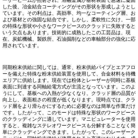
ーザービームが照射され、溶融金属が基材表面で急速に凝固
した後、冶金結合コーティングがその形状を形成しようとし
ています。その利点は、高効率、均一なコーティング層、お
よび基材との強固な結合です。しかし、柔軟性に欠け、一部
の特殊な形状や小さなワークピースのクラッドに失敗すると
いう欠点もあります。技術的に成熟したこの工芸品は、現
在、炭鉱機械、製鉄所、石油掘削などの車軸部分の強化に応
用されています。
同期粉末供給に関しては、通常、粉末供給パイプとエアフロ
ーを備えた特殊な粉末供給装置を使用して、合金材料を待機
エリアに供給します。現在では粉体とレーザーが同時に基板
表面に到達する同軸給電方式が主流となっています。このよ
うにして、基板への入熱が少なくなり、クラッド層の品質が
向上し、表面粗さの程度が低くなります。現時点では、クラ
ッド層をより滑らかにするために必要なのは簡単な作業だけ
です。したがって、このモードは特殊な形状のワークピース
のクラッディングに適しています。マニピュレーターを使用
すると、複雑なステレオワークピースも分解することなく簡
単にクラッディングできます。したがって、このレーザーク