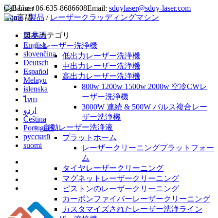
Call Us:
+86-635-8686608
Email:
sdqylaser@sdqy-laser.com
Home
言語
/
製品
/
レーザークラッディングマシン
日本語
製品カテゴリ
English
レーザー洗浄機
slovenčina
低出力レーザー洗浄機
Deutsch
中出力レーザー洗浄機
Español
高出力レーザー洗浄機
Melayu
800w 1200w 1500w 2000w 空冷CWレ
íslenska
ーザー洗浄機
ไทย
3000W 連続 & 500W パルス複合レー
اردو
ザー洗浄機
Čeština
自動レーザー洗浄液
Português
русский
プラットホーム
suomi
レーザークリーニングプラットフォー
ム
タイヤレーザークリーニング
マグネットレーザークリーニング
ピストンのレーザークリーニング
カーボンファイバーレーザークリーニング
カスタマイズされたレーザー洗浄ライン