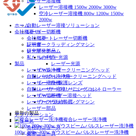
レーザー溶接機
レーザー溶接機 1500w 2000w 3000w
空冷レーザー溶接機 800w 1200w 1500w
2000w
ホーム
自動レーザー溶接ソリューション
会社概要 Us
レーザー切断機
会社概要
シートレーザー切断機
証明書
レーザークラッディングマシン
研究開発チーム
レーザー部品
私たちの利点
レーザー光源
製品
レーザー光源
レーザー洗浄機
CWレーザークリーニングヘッド
自動レーザー洗浄液
パルスレーザークリーニングヘッド
レーザー溶接機
レーザー保護レンズ
自動レーザー溶接ソリューション
レーザークリーニングコントローラー
レーザー切断機
CW レーザー溶接ヘッド
レーザークラッディングマシン
ワイヤ送給装置
レーザー部品
最新の製品
アプリケーション
複合レーザー洗浄機
ニュース
会社のニュース
100w 200w 300w ガウスビームパルスレーザー洗浄機
業界ニュース