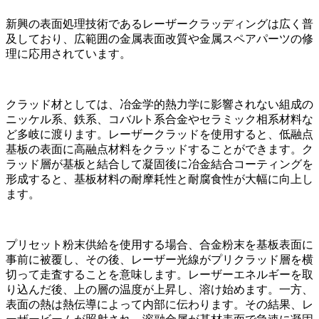
新興の表面処理技術であるレーザークラッディングは広く普
及しており、広範囲の金属表面改質や金属スペアパーツの修
理に応用されています。
クラッド材としては、冶金学的熱力学に影響されない組成の
ニッケル系、鉄系、コバルト系合金やセラミック相系材料な
ど多岐に渡ります。レーザークラッドを使用すると、低融点
基板の表面に高融点材料をクラッドすることができます。ク
ラッド層が基板と結合して凝固後に冶金結合コーティングを
形成すると、基板材料の耐摩耗性と耐腐食性が大幅に向上し
ます。
プリセット粉末供給を使用する場合、合金粉末を基板表面に
事前に被覆し、その後、レーザー光線がプリクラッド層を横
切って走査することを意味します。レーザーエネルギーを取
り込んだ後、上の層の温度が上昇し、溶け始めます。一方、
表面の熱は熱伝導によって内部に伝わります。その結果、レ