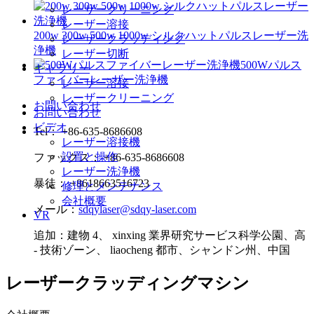
レーザークリーニング
レーザー溶接
200w 300w 500w 1000w シルクハットパルスレーザー洗
レーザークラッディング
浄機
レーザー切断
500Wパルス
ギャラリー
ファイバーレーザー洗浄機
レーザー溶接
レーザークリーニング
お問い合わせ
お問い合わせ
ビデオ
Tel： +86-635-8686608
レーザー溶接機
設置と操作
ファックス： +86-635-8686608
レーザー洗浄機
暴徒： +8618663516723
修理とメンテナンス
会社概要
メール：
sdqylaser@sdqy-laser.com
VR
追加：建物 4、 xinxing 業界研究サービス科学公園、高
- 技術ゾーン、 liaocheng 都市、シャンドン州、中国
レーザークラッディングマシン