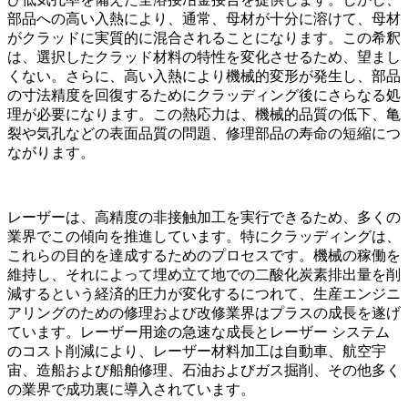
部品への高い入熱により、通常、母材が十分に溶けて、母材
がクラッドに実質的に混合されることになります。この希釈
は、選択したクラッド材料の特性を変化させるため、望まし
くない。さらに、高い入熱により機械的変形が発生し、部品
の寸法精度を回復するためにクラッディング後にさらなる処
理が必要になります。この熱応力は、機械的品質の低下、亀
裂や気孔などの表面品質の問題、修理部品の寿命の短縮につ
ながります。
レーザーは、高精度の非接触加工を実行できるため、多くの
業界でこの傾向を推進しています。特にクラッディングは、
これらの目的を達成するためのプロセスです。機械の稼働を
維持し、それによって埋め立て地での二酸化炭素排出量を削
減するという経済的圧力が変化するにつれて、生産エンジニ
アリングのための修理および改修業界はプラスの成長を遂げ
ています。レーザー用途の急速な成長とレーザー システム
のコスト削減により、レーザー材料加工は自動車、航空宇
宙、造船および船舶修理、石油およびガス掘削、その他多く
の業界で成功裏に導入されています。