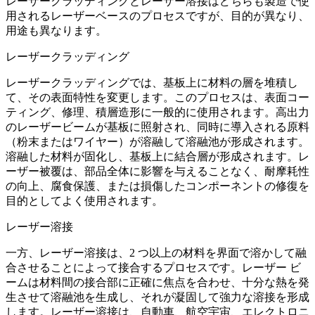
レーザークラッディングとレーザー溶接はどちらも製造で使
用されるレーザーベースのプロセスですが、目的が異なり、
用途も異なります。
レーザークラッディング
レーザークラッディングでは、基板上に材料の層を堆積し
て、その表面特性を変更します。このプロセスは、表面コー
ティング、修理、積層造形に一般的に使用されます。高出力
のレーザービームが基板に照射され、同時に導入される原料
（粉末またはワイヤー）が溶融して溶融池が形成されます。
溶融した材料が固化し、基板上に結合層が形成されます。レ
ーザー被覆は、部品全体に影響を与えることなく、耐摩耗性
の向上、腐食保護、または損傷したコンポーネントの修復を
目的としてよく使用されます。
レーザー溶接
一方、レーザー溶接は、2 つ以上の材料を界面で溶かして融
合させることによって接合するプロセスです。レーザー ビ
ームは材料間の接合部に正確に焦点を合わせ、十分な熱を発
生させて溶融池を生成し、それが凝固して強力な溶接を形成
します。レーザー溶接は、自動車、航空宇宙、エレクトロニ